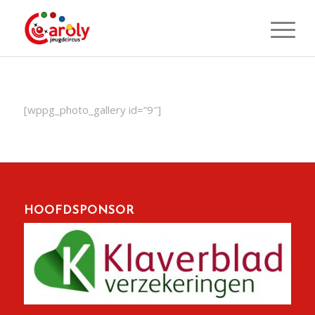
[wppg_photo_gallery id=”9″]
HOOFDSPONSOR