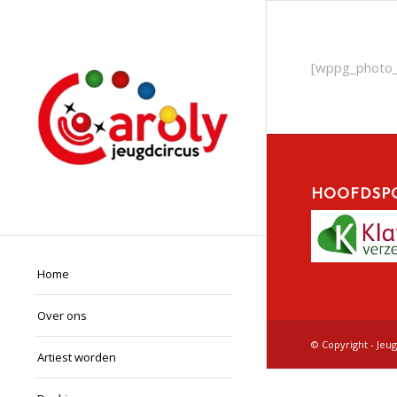
[wppg_photo_g
HOOFDSP
Home
Over ons
© Copyright - Jeu
Artiest worden