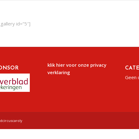
allery id=”5″]
klik hier voor onze privacy
ONSOR
CAT
verklaring
Geen 
gdcircuscaroly