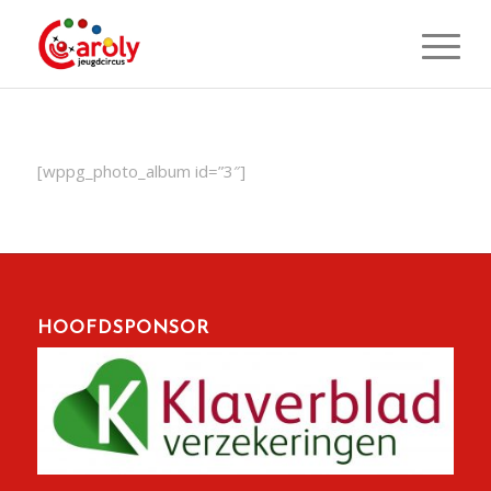
[wppg_photo_album id=”3″]
HOOFDSPONSOR