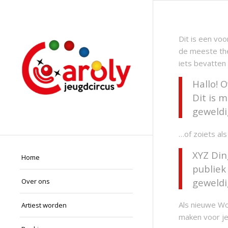
Dit is een voo
de meeste the
iets bevatten 
Hallo! 
Dit is 
geweldi
…of zoiets als 
XYZ Din
Home
publiek
geweldi
Over ons
Als nieuwe Wo
Artiest worden
maken voor je 