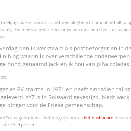
rbeelpagina. Het verschilt met een blogbericht omdat het altijd o
ma's). De meeste gebruikers beginnen met een Over mij pagina al
als:
Overdag ben ik werkzaam als postbezorger en in de
mijn blog waarin ik over verschillende onderwerpen
ge hond genaamd Jack en ik hou van piña coladas. 
dit:
getjes BV startte in 1971 en heeft sindsdien tallo
 geleverd. XYZ is in Bolsward gevestigd, biedt wer
ge dingen voor de Friese gemeenschap.
rdPress gebruiken is het mogelijk om via
het dashboard
deze voo
site. Veel plezier!